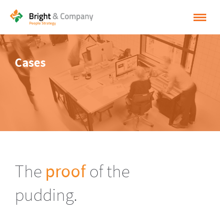
HOME
Cases
OPLOSSINGEN
CASES
INSPIRATIE
OVER BRIGHT & COMPANY
CONTACT
The
proof
of the
NEDERLANDS
pudding.
ENGLISH