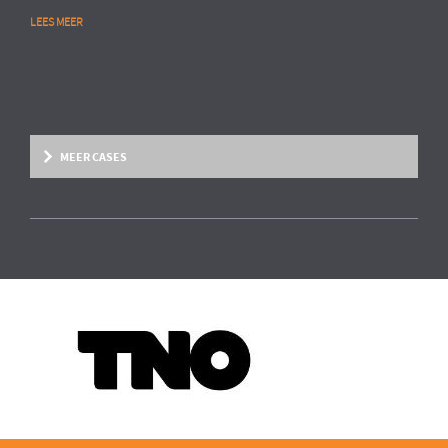
LEES MEER
MEER CASES
Overige marktsegmenten
People Analytics
MULTINATIONAL CHEMIESECTOR
Opstarten van advanced HR analytics