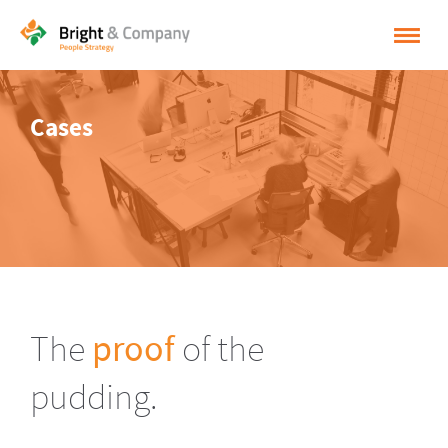
HOME
Cases
OPLOSSINGEN
CASES
INSPIRATIE
OVER BRIGHT & COMPANY
CONTACT
The
proof
of the
NEDERLANDS
pudding.
ENGLISH