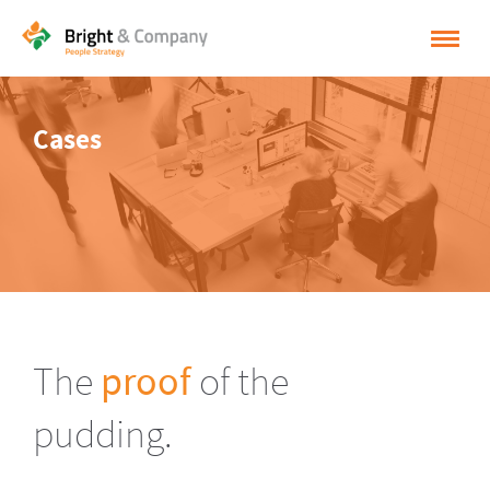
HOME
Cases
OPLOSSINGEN
CASES
INSPIRATIE
OVER BRIGHT & COMPANY
CONTACT
The
proof
of the
NEDERLANDS
pudding.
ENGLISH