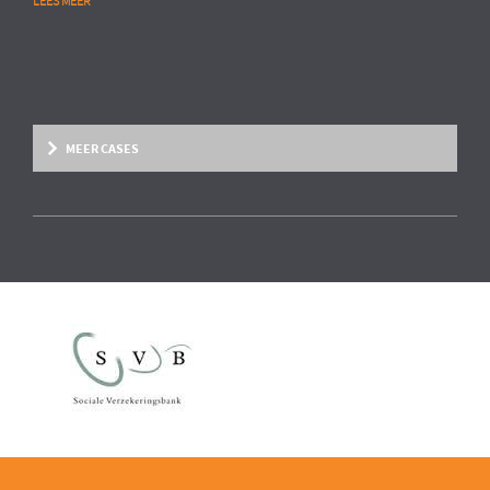
LEES MEER
MEER CASES
Overige marktsegmenten
MULTINATIONAL CHEMIESECTOR
Opstarten van advanced HR analytics
projecten
In een gezamenlijk traject met stakeholders vanuit HR en de