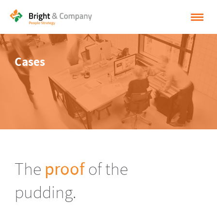
HOME
Cases
OPLOSSINGEN
CASES
INSPIRATIE
OVER BRIGHT & COMPANY
CONTACT
The
proof
of the
NEDERLANDS
pudding.
ENGLISH