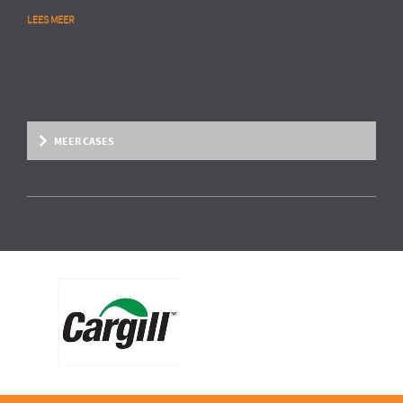
LEES MEER
MEER CASES
Overige marktsegmenten
People Analytics
MULTINATIONAL CHEMIESECTOR
Opstarten van advanced HR analytics