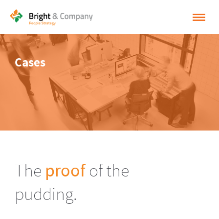
HOME
Cases
OPLOSSINGEN
CASES
INSPIRATIE
OVER BRIGHT & COMPANY
CONTACT
The
proof
of the
NEDERLANDS
pudding.
ENGLISH