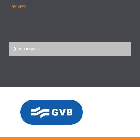
LEES MEER
MEER CASES
Overige marktsegmenten
People Analytics
MULTINATIONAL CHEMIESECTOR
Opstarten van advanced HR analytics