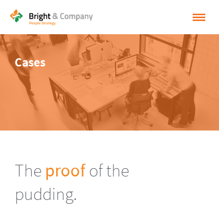
HOME
Cases
OPLOSSINGEN
CASES
INSPIRATIE
OVER BRIGHT & COMPANY
CONTACT
The
proof
of the
NEDERLANDS
pudding.
ENGLISH