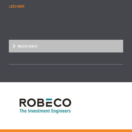
LEES MEER
MEER CASES
Overige marktsegmenten
People Analytics
MULTINATIONAL CHEMIESECTOR
Opstarten van advanced HR analytics