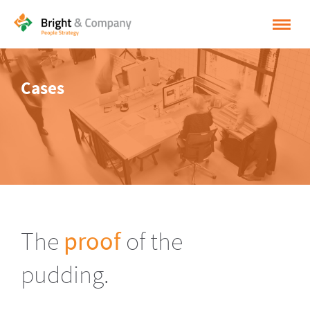
HOME
Cases
OPLOSSINGEN
CASES
INSPIRATIE
OVER BRIGHT & COMPANY
CONTACT
The
proof
of the
NEDERLANDS
pudding.
ENGLISH