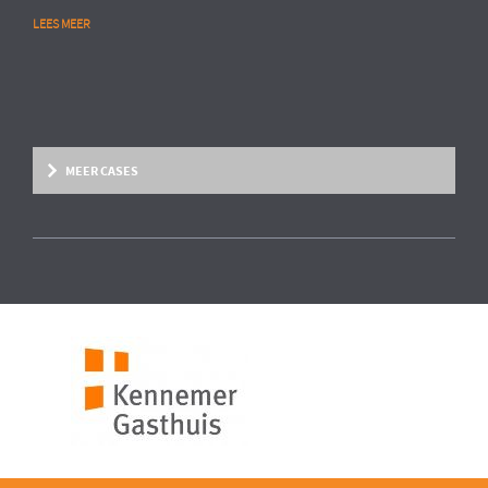
LEES MEER
MEER CASES
Overige marktsegmenten
People Analytics
MULTINATIONAL CHEMIESECTOR
Opstarten van advanced HR analytics