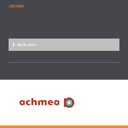
LEES MEER
MEER CASES
Overige marktsegmenten
People Analytics
MULTINATIONAL CHEMIESECTOR
Opstarten van advanced HR analytics