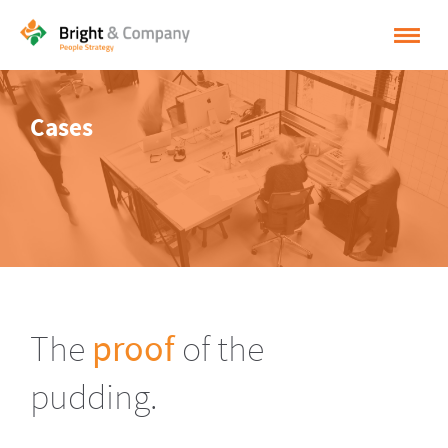
HOME
Cases
OPLOSSINGEN
CASES
INSPIRATIE
OVER BRIGHT & COMPANY
CONTACT
The
proof
of the
NEDERLANDS
pudding.
ENGLISH