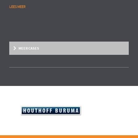
LEES MEER
MEER CASES
Overige marktsegmenten
People Analytics
MULTINATIONAL CHEMIESECTOR
Opstarten van advanced HR analytics