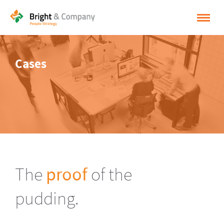
HOME
Cases
OPLOSSINGEN
CASES
INSPIRATIE
OVER BRIGHT & COMPANY
CONTACT
The
proof
of the
NEDERLANDS
pudding.
ENGLISH