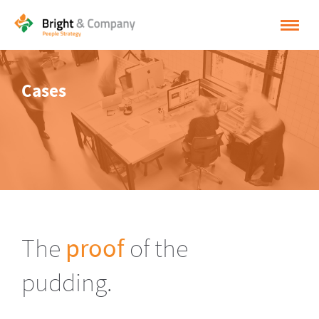
HOME
Cases
OPLOSSINGEN
CASES
INSPIRATIE
OVER BRIGHT & COMPANY
CONTACT
The
proof
of the
NEDERLANDS
pudding.
ENGLISH