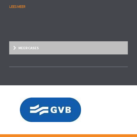
LEES MEER
MEER CASES
Overige marktsegmenten
People Analytics
MULTINATIONAL CHEMIESECTOR
Opstarten van advanced HR analytics