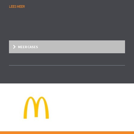
LEES MEER
MEER CASES
Overige marktsegmenten
People Analytics
MULTINATIONAL CHEMIESECTOR
Opstarten van advanced HR analytics