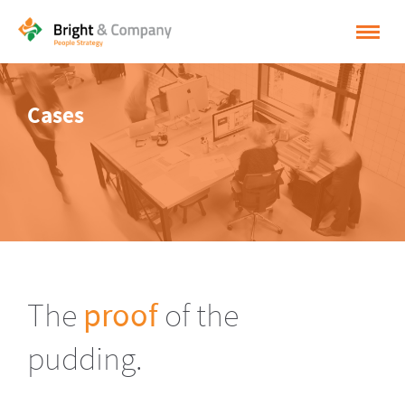
HOME
Cases
OPLOSSINGEN
CASES
INSPIRATIE
OVER BRIGHT & COMPANY
CONTACT
The
proof
of the
NEDERLANDS
pudding.
ENGLISH