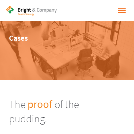
HOME
Cases
OPLOSSINGEN
CASES
INSPIRATIE
OVER BRIGHT & COMPANY
CONTACT
The
proof
of the
NEDERLANDS
pudding.
ENGLISH