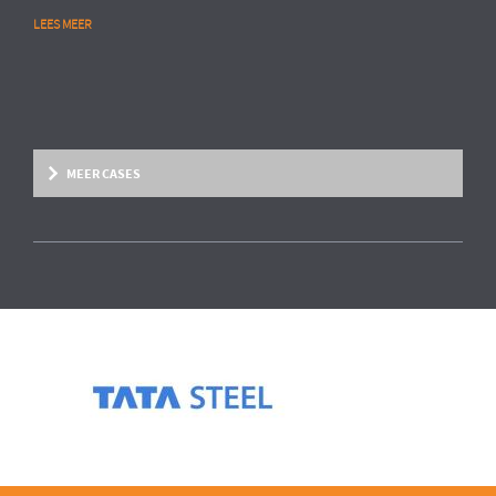
LEES MEER
MEER CASES
Overige marktsegmenten
People Analytics
MULTINATIONAL CHEMIESECTOR
Opstarten van advanced HR analytics