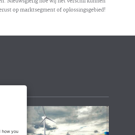
n. Nieuwsgierig hoe wij het verschil kunnen
gerust op marktsegment of oplossingsgebied!