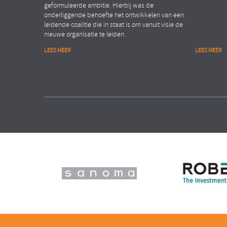
geformuleerde ambitie. Hierbij was de
onderliggende behoefte het ontwikkelen van een
leidende coalitie die in staat is om vanuit visie de
nieuwe organisatie te leiden.
LEES MEER
LEES MEER
Financiële dienstverlening
Public
Organisation Transformation
People Ana
ASSET MANAGEMENT ORGANISATIE
MINISTE
Verhogen van de
Realis