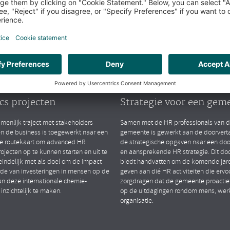
arktsegmenten
Public
lytics
People Strategy
TIONAL CHEMIESECTOR
GEMEENTE (ZH)
ten van advanced HR
Opstellen van gedrage
cs projecten
Strategie voor een gem
menlijk traject met stakeholders
Samen met de HR professionals van 
en de business is toegewerkt naar een
gemeente is gewerkt aan de doorverta
le routekaart om advanced HR
de strategische opgaven naar een do
rojecten op te kunnen starten en uit te
en aansprekende HR strategie. Dit d
eindelijk met als doel om de impact
biedt handvatten om de komende jare
de van investeringen in mensen op de
geven aan dié HR activiteiten die ervo
an deze internationale chemie-
zorgdragen dat de gemeente proactief
 inzichtelijk te maken.
op de uitdagingen rondom mens, wer
organisatie.