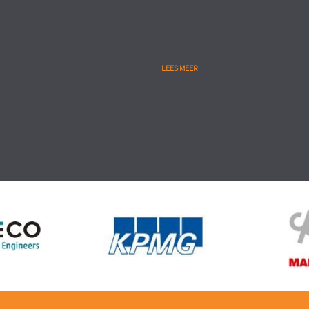
LEES MEER
Public
lytics
People Analytics
RIE
UITVOERINGSORGANISATIE
MINISTERIE VAN VEILIGHEID 
eren gedegen start en