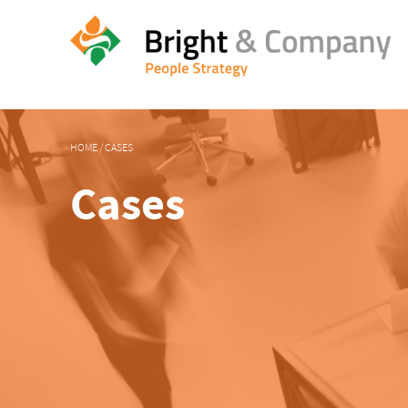
HOME
/
CASES
Cases