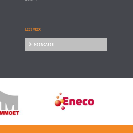
maken.
LEES MEER
MEER CASES
Zakelijke dienstverlening
Organisation Transformation
INTERNATIONAAL AANNEMERSBEDRIJF
EN
Structure follows strategy!