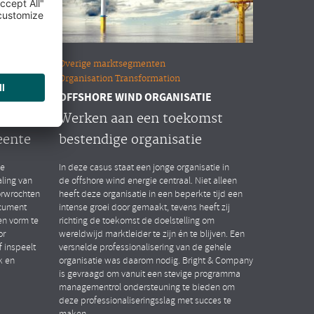
Overige marktsegmenten
Organisation Transformation
OFFSHORE WIND ORGANISATIE
n HR
Werken aan een toekomst
eente
bestendige organisatie
de
In deze casus staat een jonge organisatie in
ling van
de offshore wind energie centraal. Niet alleen
orwrochten
heeft deze organisatie in een beperkte tijd een
ocument
intense groei door gemaakt, tevens heeft zij
n vorm te
richting de toekomst de doelstelling om
or
wereldwijd marktleider te zijn én te blijven. Een
 inspeelt
versnelde professionalisering van de gehele
k en
organisatie was daarom nodig. Bright & Company
is gevraagd om vanuit een stevige programma
managementrol ondersteuning te bieden om
deze professionaliseringsslag met succes te