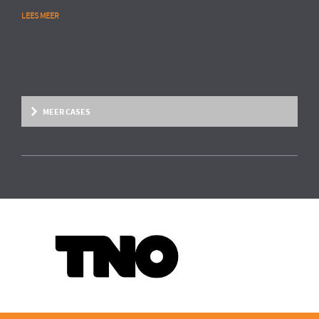
LEES MEER
MEER CASES
Overige marktsegmenten
People Analytics
MULTINATIONAL CHEMIESECTOR
Opstarten van advanced HR analytics