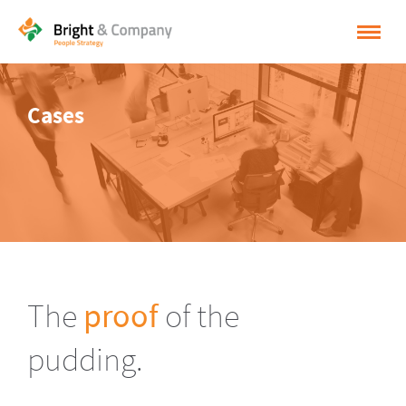
HOME
Cases
OPLOSSINGEN
CASES
INSPIRATIE
OVER BRIGHT & COMPANY
CONTACT
The
proof
of the
NEDERLANDS
pudding.
ENGLISH