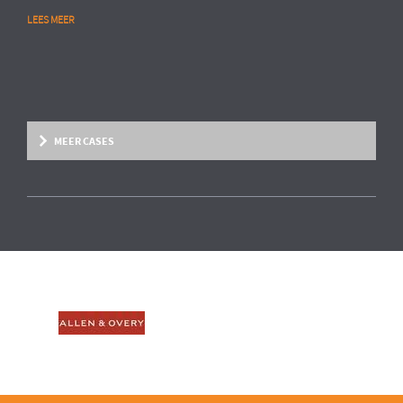
LEES MEER
MEER CASES
Overige marktsegmenten
People Analytics
MULTINATIONAL CHEMIESECTOR
Opstarten van advanced HR analytics