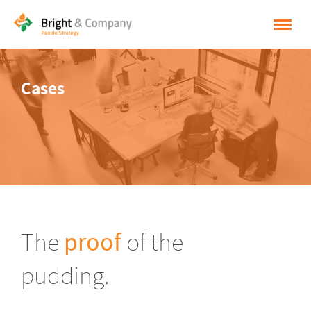
HOME
Cases
OPLOSSINGEN
CASES
INSPIRATIE
OVER BRIGHT & COMPANY
CONTACT
The
proof
of the
NEDERLANDS
pudding.
ENGLISH