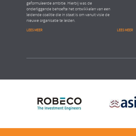
geformuleerde ambitie. Hierbij was de
onderliggende behoefte het ontwikkelen van een
leidende coalitie die in staat is om vanuit visie de
nieuwe organisatie te leiden.
LEES MEER
LEES MEER
Financiële dienstverlening
Public
Organisation Transformation
People Ana
ASSET MANAGEMENT ORGANISATIE
MINISTE
Verhogen van de
Realis