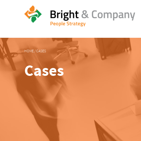
HOME
/
CASES
Cases