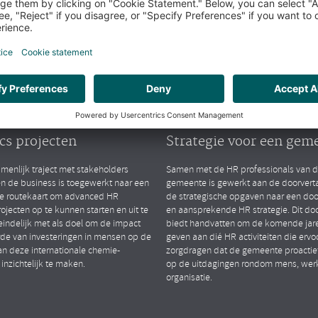
arktsegmenten
Public
lytics
People Strategy
TIONAL CHEMIESECTOR
GEMEENTE (ZH)
ten van advanced HR
Opstellen van gedrage
cs projecten
Strategie voor een gem
menlijk traject met stakeholders
Samen met de HR professionals van 
en de business is toegewerkt naar een
gemeente is gewerkt aan de doorverta
le routekaart om advanced HR
de strategische opgaven naar een do
rojecten op te kunnen starten en uit te
en aansprekende HR strategie. Dit d
eindelijk met als doel om de impact
biedt handvatten om de komende jare
de van investeringen in mensen op de
geven aan dié HR activiteiten die ervo
an deze internationale chemie-
zorgdragen dat de gemeente proactief
 inzichtelijk te maken.
op de uitdagingen rondom mens, wer
organisatie.