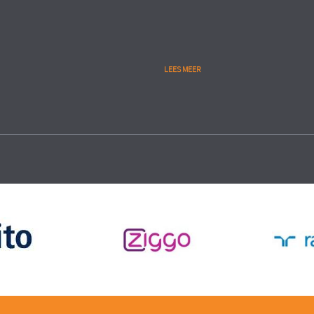
LEES MEER
Public
lytics
People Analytics
RIE
UITVOERINGSORGANISATIE
MINISTERIE VAN VEILIGHEID 
eren gedegen start en