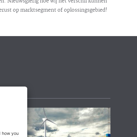
n. Nieuwsgierig hoe wij het verschil kunnen
gerust op marktsegment of oplossingsgebied!