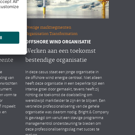
Overige marktsegmenten
Organisation Transformation
OFFSHORE WIND ORGANISATIE
n HR
Werken aan een toekomst
eente
bestendige organisatie
de
In deze casus staat een jonge organisatie in
ling van
de offshore wind energie centraal. Niet alleen
orwrochten
heeft deze organisatie in een beperkte tijd een
ocument
intense groei door gemaakt, tevens heeft zij
n vorm te
richting de toekomst de doelstelling om
or
wereldwijd marktleider te zijn én te blijven. Een
 inspeelt
versnelde professionalisering van de gehele
k en
organisatie was daarom nodig. Bright & Company
is gevraagd om vanuit een stevige programma
managementrol ondersteuning te bieden om
deze professionaliseringsslag met succes te