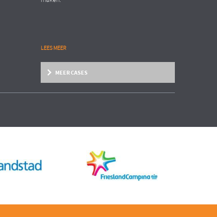
maken.
LEES MEER
MEER CASES
Zakelijke dienstverlening
Organisation Transformation
INTERNATIONAAL AANNEMERSBEDRIJF
EN
Structure follows strategy!