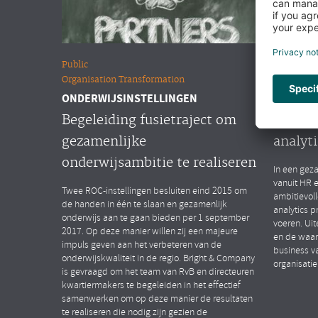
Public
Overige m
Organisation Transformation
People Ana
ONDERWIJSINSTELLINGEN
MULTINA
Begeleiding fusietraject om
Opstar
gezamenlijke
analyti
onderwijsambitie te realiseren
In een geza
vanuit HR 
Twee ROC-instellingen besluiten eind 2015 om
ambitievol
de handen in één te slaan en gezamenlijk
analytics p
onderwijs aan te gaan bieden per 1 september
voeren. Uit
2017. Op deze manier willen zij een majeure
en de waar
impuls geven aan het verbeteren van de
business v
onderwijskwaliteit in de regio. Bright & Company
organisatie
is gevraagd om het team van RvB en directeuren
kwartiermakers te begeleiden in het effectief
samenwerken om op deze manier de resultaten
te realiseren die nodig zijn gezien de