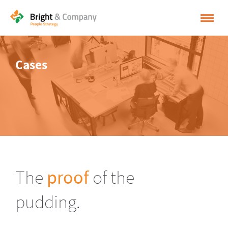
HOME
Cases
OPLOSSINGEN
CASES
INSPIRATIE
OVER BRIGHT & COMPANY
CONTACT
The
proof
of the
NEDERLANDS
pudding.
ENGLISH