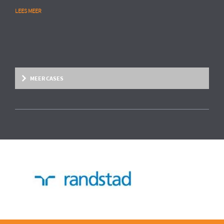
LEES MEER
MEER CASES
Overige marktsegmenten
People Analytics
MULTINATIONAL CHEMIESECTOR
Opstarten van advanced HR analytics