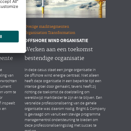
Overige marktsegmenten
Organisation Transformation
OFFSHORE WIND ORGANISATIE
n HR
Werken aan een toekomst
eente
bestendige organisatie
de
In deze casus staat een jonge organisatie in
ling van
de offshore wind energie centraal. Niet alleen
orwrochten
heeft deze organisatie in een beperkte tijd een
ocument
intense groei door gemaakt, tevens heeft zij
n vorm te
richting de toekomst de doelstelling om
or
wereldwijd marktleider te zijn én te blijven. Een
 inspeelt
versnelde professionalisering van de gehele
k en
organisatie was daarom nodig. Bright & Company
is gevraagd om vanuit een stevige programma
managementrol ondersteuning te bieden om
deze professionaliseringsslag met succes te