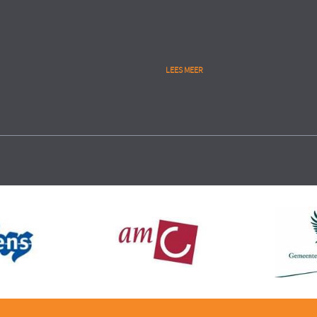
LEES MEER
Public
lytics
People Analytics
RIE
UITVOERINGSORGANISATIE
MINISTERIE VAN VEILIGHEID 
eren gedegen start en