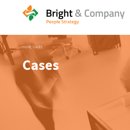
HOME
/
CASES
Cases