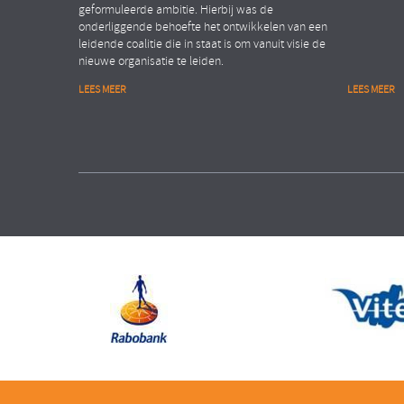
geformuleerde ambitie. Hierbij was de
onderliggende behoefte het ontwikkelen van een
leidende coalitie die in staat is om vanuit visie de
nieuwe organisatie te leiden.
LEES MEER
LEES MEER
Financiële dienstverlening
Public
Organisation Transformation
People Ana
ASSET MANAGEMENT ORGANISATIE
MINISTE
Verhogen van de
Realis