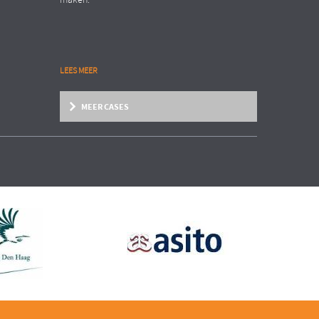
maken.
LEES MEER
MEER CASES
Zakelijke dienstverlening
Organisation Transformation
INTERNATIONAAL AANNEMERSBEDRIJF
EN
Structure follows strategy!