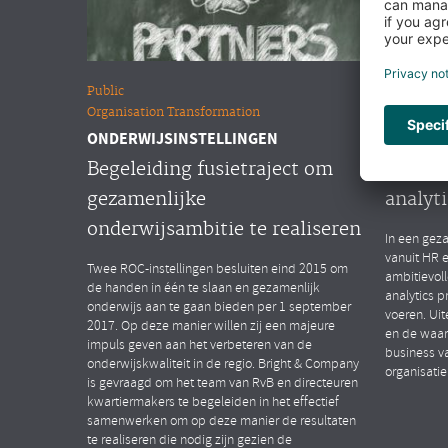
Public
Overige m
Organisation Transformation
People Ana
ONDERWIJSINSTELLINGEN
MULTINA
Begeleiding fusietraject om
Opstar
gezamenlijke
analyti
onderwijsambitie te realiseren
In een geza
vanuit HR 
Twee ROC-instellingen besluiten eind 2015 om
ambitievol
de handen in één te slaan en gezamenlijk
analytics p
onderwijs aan te gaan bieden per 1 september
voeren. Uit
2017. Op deze manier willen zij een majeure
en de waar
impuls geven aan het verbeteren van de
business v
onderwijskwaliteit in de regio. Bright & Company
organisatie
is gevraagd om het team van RvB en directeuren
kwartiermakers te begeleiden in het effectief
samenwerken om op deze manier de resultaten
te realiseren die nodig zijn gezien de