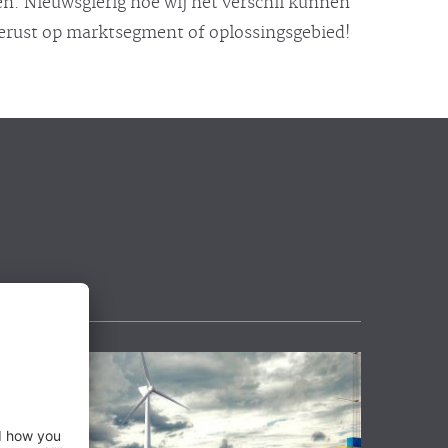
n. Nieuwsgierig hoe wij het verschil kunnen
gerust op marktsegment of oplossingsgebied!