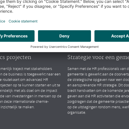
arktsegmenten
Public
lytics
People Strategy
TIONAL CHEMIESECTOR
GEMEENTE (ZH)
ten van advanced HR
Opstellen van gedrage
cs projecten
Strategie voor een gem
menlijk traject met stakeholders
Samen met de HR professionals van 
en de business is toegewerkt naar een
gemeente is gewerkt aan de doorverta
le routekaart om advanced HR
de strategische opgaven naar een do
rojecten op te kunnen starten en uit te
en aansprekende HR strategie. Dit d
eindelijk met als doel om de impact
biedt handvatten om de komende jare
de van investeringen in mensen op de
geven aan dié HR activiteiten die ervo
an deze internationale chemie-
zorgdragen dat de gemeente proactief
 inzichtelijk te maken.
op de uitdagingen rondom mens, wer
organisatie.