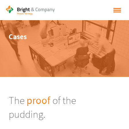
HOME
Cases
OPLOSSINGEN
CASES
INSPIRATIE
OVER BRIGHT & COMPANY
CONTACT
The
proof
of the
NEDERLANDS
pudding.
ENGLISH