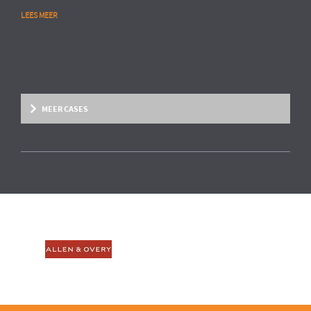
LEES MEER
MEER CASES
Overige marktsegmenten
People Analytics
MULTINATIONAL CHEMIESECTOR
Opstarten van advanced HR analytics