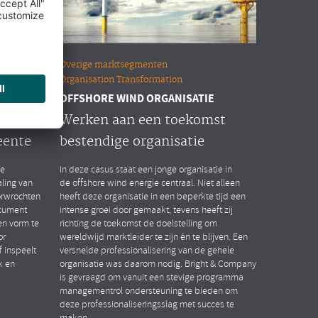
Overige marktsegmenten
Organisation Transformation
OFFSHORE WIND ORGANISATIE
n HR
Werken aan een toekomst
eente
bestendige organisatie
de
In deze casus staat een jonge organisatie in
ling van
de offshore wind energie centraal. Niet alleen
orwrochten
heeft deze organisatie in een beperkte tijd een
ocument
intense groei door gemaakt, tevens heeft zij
n vorm te
richting de toekomst de doelstelling om
or
wereldwijd marktleider te zijn én te blijven. Een
 inspeelt
versnelde professionalisering van de gehele
k en
organisatie was daarom nodig. Bright & Company
is gevraagd om vanuit een stevige programma
managementrol ondersteuning te bieden om
deze professionaliseringsslag met succes te