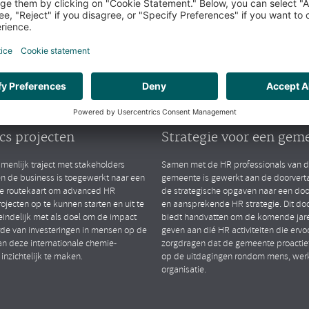
arktsegmenten
Public
lytics
People Strategy
TIONAL CHEMIESECTOR
GEMEENTE (ZH)
ten van advanced HR
Opstellen van gedrage
cs projecten
Strategie voor een gem
menlijk traject met stakeholders
Samen met de HR professionals van 
en de business is toegewerkt naar een
gemeente is gewerkt aan de doorverta
le routekaart om advanced HR
de strategische opgaven naar een do
rojecten op te kunnen starten en uit te
en aansprekende HR strategie. Dit d
eindelijk met als doel om de impact
biedt handvatten om de komende jare
de van investeringen in mensen op de
geven aan dié HR activiteiten die ervo
an deze internationale chemie-
zorgdragen dat de gemeente proactief
 inzichtelijk te maken.
op de uitdagingen rondom mens, wer
organisatie.