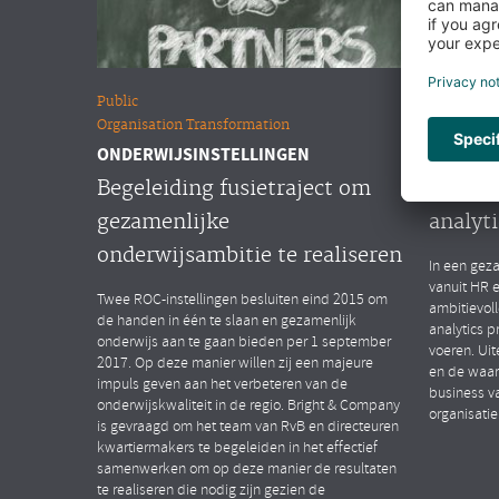
Public
Overige m
Organisation Transformation
People Ana
ONDERWIJSINSTELLINGEN
MULTINA
Begeleiding fusietraject om
Opstar
gezamenlijke
analyti
onderwijsambitie te realiseren
In een geza
vanuit HR 
Twee ROC-instellingen besluiten eind 2015 om
ambitievol
de handen in één te slaan en gezamenlijk
analytics p
onderwijs aan te gaan bieden per 1 september
voeren. Uit
2017. Op deze manier willen zij een majeure
en de waar
impuls geven aan het verbeteren van de
business v
onderwijskwaliteit in de regio. Bright & Company
organisatie
is gevraagd om het team van RvB en directeuren
kwartiermakers te begeleiden in het effectief
samenwerken om op deze manier de resultaten
te realiseren die nodig zijn gezien de