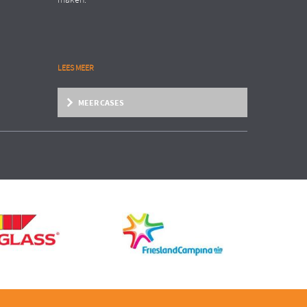
maken.
LEES MEER
MEER CASES
Zakelijke dienstverlening
Organisation Transformation
INTERNATIONAAL AANNEMERSBEDRIJF
EN
Structure follows strategy!