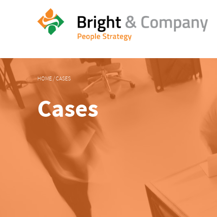
HOME
/
CASES
Cases