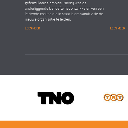
geformuleerde ambitie. Hierbij was de
onderliggende behoefte het ontwikkelen van een
leidende coalitie die in staat is om vanuit visie de
nieuwe organisatie te leiden.
LEES MEER
LEES MEER
Financiële dienstverlening
Public
Organisation Transformation
People Ana
ASSET MANAGEMENT ORGANISATIE
MINISTE
Verhogen van de
Realis