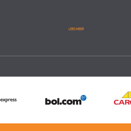
LEES MEER
Public
lytics
People Analytics
RIE
UITVOERINGSORGANISATIE
MINISTERIE VAN VEILIGHEID 
eren gedegen start en