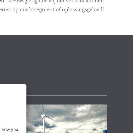
n. Nieuwsgierig hoe wij het verschil kunnen
gerust op marktsegment of oplossingsgebied!