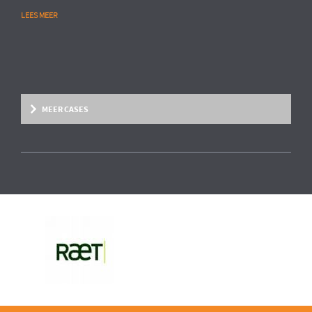
LEES MEER
MEER CASES
Overige marktsegmenten
People Analytics
MULTINATIONAL CHEMIESECTOR
Opstarten van advanced HR analytics