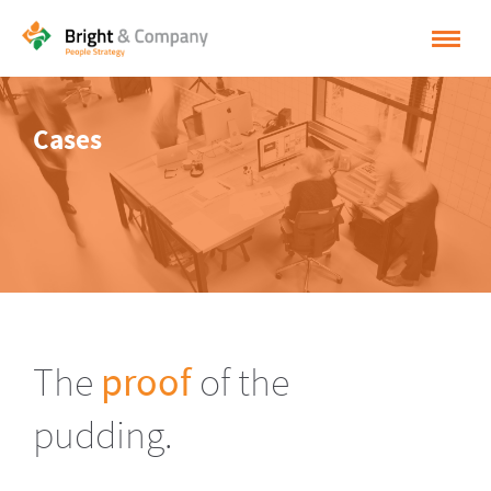
HOME
Cases
OPLOSSINGEN
CASES
INSPIRATIE
OVER BRIGHT & COMPANY
CONTACT
The
proof
of the
NEDERLANDS
pudding.
ENGLISH