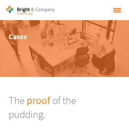
HOME
Cases
OPLOSSINGEN
CASES
INSPIRATIE
OVER BRIGHT & COMPANY
CONTACT
The
proof
of the
NEDERLANDS
pudding.
ENGLISH