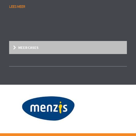
LEES MEER
MEER CASES
Overige marktsegmenten
People Analytics
MULTINATIONAL CHEMIESECTOR
Opstarten van advanced HR analytics